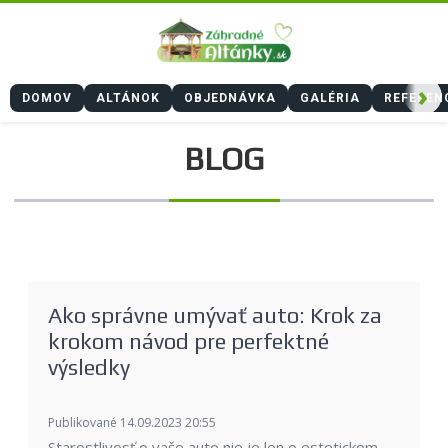
›
DOMOV
ALTÁNOK
OBJEDNÁVKA
GALÉRIA
REFEREN
BLOG
Ako správne umývať auto: Krok za
krokom návod pre perfektné
výsledky
Publikované 14.09.2023 20:55
Starostlivosť o vaše auto nie je len o estetickom