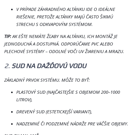
V PRÍPADE ZÁHRADNÉHO ALTÁNKU IDE O IDEÁLNE
RIEŠENIE, PRETOŽE ALTÁNKY MAJÚ ČASTO ŠIKMÚ
STRECHU S ODKVAPOVÝM SYSTÉMOM.
TIP:
AK EŠTE NEMÁTE ŽĽABY NA ALTÁNKU, ICH MONTÁŽ JE
JEDNODUCHÁ A DOSTUPNÁ. ODPORÚČAME PVC ALEBO
PLECHOVÉ SYSTÉMY – ODOLNÉ VOČI UV ŽIARENIU A MRAZU.
2.
SUD NA DAŽĎOVÚ VODU
ZÁKLADNÝ PRVOK SYSTÉMU. MÔŽE TO BYŤ:
PLASTOVÝ SUD (NAJČASTEJŠIE S OBJEMOM 200–1000
LITROV),
DREVENÝ SUD (ESTETICKEJŠÍ VARIANT),
NADZEMNÉ ČI PODZEMNÉ NÁDRŽE PRE VÄČŠIE OBJEMY.