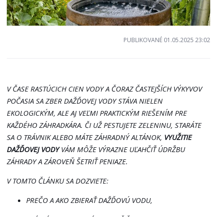
PUBLIKOVANÉ 01.05.2025 23:02
V ČASE RASTÚCICH CIEN VODY A ČORAZ ČASTEJŠÍCH VÝKYVOV
POČASIA SA ZBER DAŽĎOVEJ VODY STÁVA NIELEN
EKOLOGICKÝM, ALE AJ VEĽMI PRAKTICKÝM RIEŠENÍM PRE
KAŽDÉHO ZÁHRADKÁRA. ČI UŽ PESTUJETE ZELENINU, STARÁTE
SA O TRÁVNIK ALEBO MÁTE ZÁHRADNÝ ALTÁNOK,
VYUŽITIE
DAŽĎOVEJ VODY
VÁM MÔŽE VÝRAZNE UĽAHČIŤ ÚDRŽBU
ZÁHRADY A ZÁROVEŇ ŠETRIŤ PENIAZE.
V TOMTO ČLÁNKU SA DOZVIETE:
PREČO A AKO ZBIERAŤ DAŽĎOVÚ VODU,