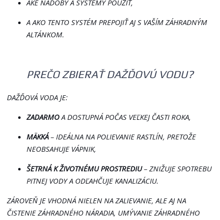
AKÉ NÁDOBY A SYSTÉMY POUŽIŤ,
A AKO TENTO SYSTÉM PREPOJIŤ AJ S VAŠÍM ZÁHRADNÝM
ALTÁNKOM.
PREČO ZBIERAŤ DAŽĎOVÚ VODU?
DAŽĎOVÁ VODA JE:
ZADARMO
A DOSTUPNÁ POČAS VEĽKEJ ČASTI ROKA,
MÄKKÁ
– IDEÁLNA NA POLIEVANIE RASTLÍN, PRETOŽE
NEOBSAHUJE VÁPNIK,
ŠETRNÁ K ŽIVOTNÉMU PROSTREDIU
– ZNIŽUJE SPOTREBU
PITNEJ VODY A ODĽAHČUJE KANALIZÁCIU.
ZÁROVEŇ JE VHODNÁ NIELEN NA ZALIEVANIE, ALE AJ NA
ČISTENIE ZÁHRADNÉHO NÁRADIA, UMÝVANIE ZÁHRADNÉHO